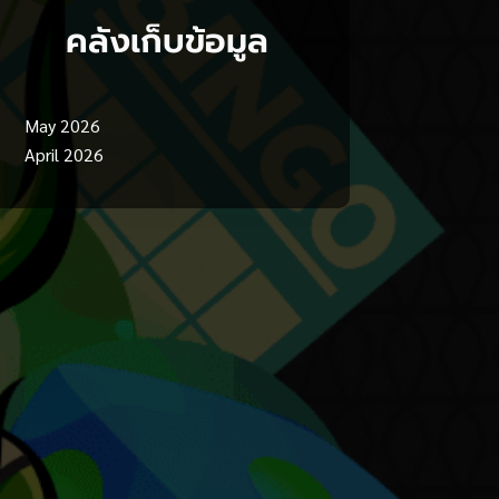
คลังเก็บข้อมูล
May 2026
April 2026