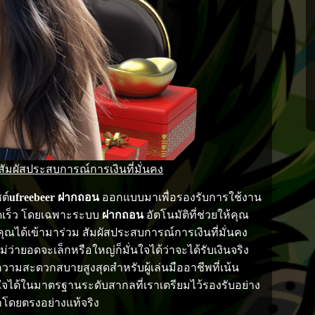
ผัสประสบการณ์การเงินที่มั่นคง
ต์
ufreebeer ฝากถอน
ออกแบบมาเพื่อรองรับการใช้งาน
รวดเร็ว โดยเฉพาะระบบ
ฝากถอน
อัตโนมัติที่ช่วยให้คุณ
ณได้เข้ามาร่วม สัมผัสประสบการณ์การเงินที่มั่นคง
ม่ว่ายอดจะเล็กหรือใหญ่ก็มั่นใจได้ว่าจะได้รับเงินจริง
ามสะดวกสบายสูงสุดสำหรับผู้เล่นมืออาชีพที่เน้น
่นใจได้ในมาตรฐานระดับสากลที่เราเตรียมไว้รองรับอย่าง
ราโดยตรงอย่างแท้จริง